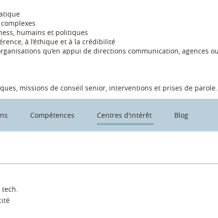
atique
s complexes
ess, humains et politiques
rence, à l’éthique et à la crédibilité
s organisations qu’en appui de directions communication, agences ou
iques, missions de conseil senior, interventions et prises de parole.
ons
Compétences
Centres d'intérêt
Blog
 tech.
ité