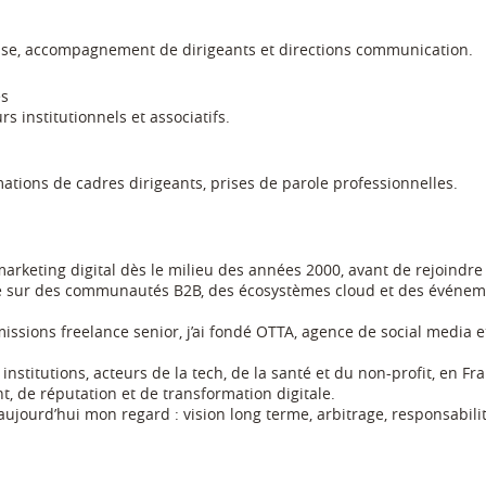
éponse, accompagnement de dirigeants et directions communication.
és
rs institutionnels et associatifs.
ations de cadres dirigeants, prises de parole professionnelles.
 marketing digital dès le milieu des années 2000, avant de rejoin
llé sur des communautés B2B, des écosystèmes cloud et des événeme
issions freelance senior, j’ai fondé OTTA, agence de social media e
itutions, acteurs de la tech, de la santé et du non-profit, en Fran
t, de réputation et de transformation digitale.
ujourd’hui mon regard : vision long terme, arbitrage, responsabilit