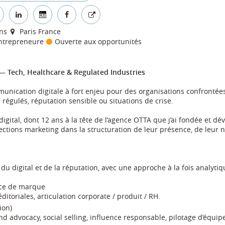
ns
Paris France
ntrepreneure
Ouverte aux opportunités
— Tech, Healthcare & Regulated Industries
munication digitale à fort enjeu pour des organisations confrontées
égulés, réputation sensible ou situations de crise.
igital, dont 12 ans à la tête de l’agence OTTA que j’ai fondée et d
ctions marketing dans la structuration de leur présence, de leur na
ie, du digital et de la réputation, avec une approche à la fois analyt
ce de marque
itoriales, articulation corporate / produit / RH.
ion)
d advocacy, social selling, influence responsable, pilotage d’équip