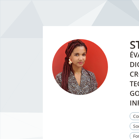
S
ÉV
DI
CR
TE
GO
IN
Co
So
Fo