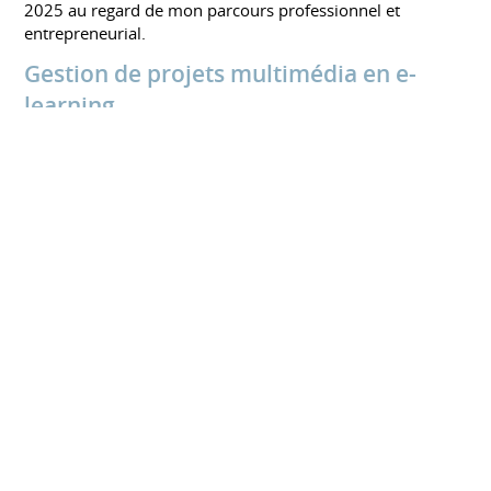
2025 au regard de mon parcours professionnel et
entrepreneurial.
Gestion de projets multimédia en e-
learning
UNIVERSITÉ DE STRASBOURG
Septembre 2010 à septembre 2011
Formation professionnelle à la réalisation puis à la gestion
de projets multimédia en e-learning, du traitement
d'images (vidéos, photos) à la programmation.
DEES Communication
FORMASUP / ICADEMIE - FEDE
Janvier 2010 à septembre 2010
DEESCOM, Diplôme Européen d'Etudes Supérieures :
spécialité Communication.
BA : European Bachelor Of Arts in Communication
Titre obtenu : Conseiller en Communication