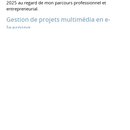
2025 au regard de mon parcours professionnel et
entrepreneurial.
Gestion de projets multimédia en e-
learning
UNIVERSITÉ DE STRASBOURG
Septembre 2010 à septembre 2011
Formation professionnelle à la réalisation puis à la gestion
de projets multimédia en e-learning, du traitement
d'images (vidéos, photos) à la programmation.
DEES Communication
FORMASUP / ICADEMIE - FEDE
Janvier 2010 à septembre 2010
DEESCOM, Diplôme Européen d'Etudes Supérieures :
spécialité Communication.
BA : European Bachelor Of Arts in Communication
Titre obtenu : Conseiller en Communication