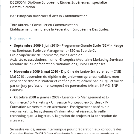
DEESCOM, Diplôme Européen d'Etudes Supérieures : spécialité
Communication.
BA : European Bachelor Of Arts in Communication
Titre obtenu : Conseiller en Communication
Etablissement membre de la Federation Européenne Des Ecoles.
En savoir +
Septembre 2009 à juin 2010
Programme Grande Ecole (BEM)
Kedge
- ex Bordeaux Ecole de Management - ESC ex Sup de Co
Ecole Supérieure de Commerce, cycle Bachelor.
Activités et associations : Junior-Entreprise (Aquitaine Marketing Services).
Membre de la Confédération Nationale des Junior-Entreprises.
Novembre 2009 à mai 2010
Diplôme de Junior-Entrepreneur
CNJE
Mai 2010 : obtention du diplôme de junior-entrepreneur validant mon
expérience d'administrateur et chef de projet, délivré par la CNJE et validé
par un jury professionnel composé de partenaires (Altran, KPMG, BNP
Paribas).
Octobre 2008 à janvier 2009
Licence Pro Management et E-
Commerce / E-Marketing
Université Montesquieu-Bordeaux IV
Formation universitaire en alternance. Enseignement basé sur le
webmarketing, les systèmes d'information et réseaux, la veille
technologique, la logistique, la gestion de projets et la conception de
sites web.
Semestre validé, année interrompue pour préparation aux concours des
Grandes Ecoles. TAGE 2 (test d'aptitude à la gestion des entreprises), et