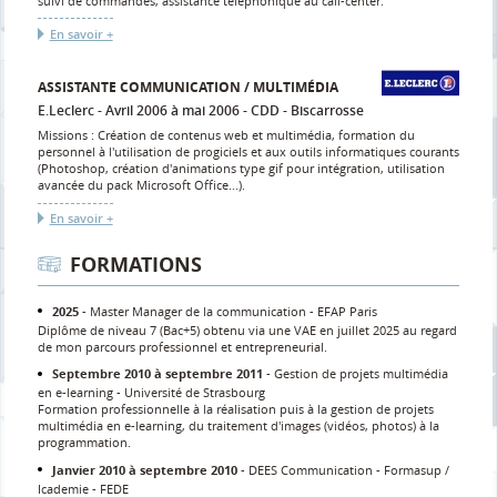
suivi de commandes, assistance téléphonique au call-center.
En savoir +
ASSISTANTE COMMUNICATION / MULTIMÉDIA
E.Leclerc
Avril 2006 à mai 2006
CDD
Biscarrosse
Missions : Création de contenus web et multimédia, formation du
personnel à l'utilisation de progiciels et aux outils informatiques courants
(Photoshop, création d'animations type gif pour intégration, utilisation
avancée du pack Microsoft Office...).
En savoir +
FORMATIONS
2025
Master Manager de la communication
EFAP Paris
Diplôme de niveau 7 (Bac+5) obtenu via une VAE en juillet 2025 au regard
de mon parcours professionnel et entrepreneurial.
Septembre 2010 à septembre 2011
Gestion de projets multimédia
en e-learning
Université de Strasbourg
Formation professionnelle à la réalisation puis à la gestion de projets
multimédia en e-learning, du traitement d'images (vidéos, photos) à la
programmation.
Janvier 2010 à septembre 2010
DEES Communication
Formasup /
Icademie - FEDE