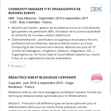
COMMUNITY MANAGER IT ET ORGANISATRICE DE
BUSINESS EVENTS
IBM - Club Alliances
Septembre 2010 à septembre 2011
CDD
Bois-Colombes
France
Missions principales : gestion de la présence online du Club Alliances
(groupement de partenaires IBM). Animation de la communauté BtoB
et recherche de nouveaux acteurs SaaS/Cloud.
Côté évenementiel : planification et logistique de plusieurs Forums
professionnels (conférences, stands et ateliers autour du Cloud
Computing et des Solutions-as-a-Service, destinés aux pros de l'IT
comme les hébergeurs, infogéreurs, éditeurs, intégrateurs, SSII...).
Organisatrice du 1er Forum SaaS et Cloud Métiers destiné aux clients
finaux et co-organisatrice d'autres événements.
En savoir +
RÉDACTRICE WEB ET BLOGUEUSE CORPORATE
Cupcake
Juin 2010 à septembre 2010
Stage
Bordeaux
France
Rédactrice web au sein de la webagency bordelaise Cupcake, formée aux
techniques rédactionnelles optimisées pour le référencement.
Missions : Production de différents types de textes optimisés pour le
référencement (SEO) pour les clients (fiches pratiques, articles,
communiqués de presse, billets de blogs, descriptions annuaires), social