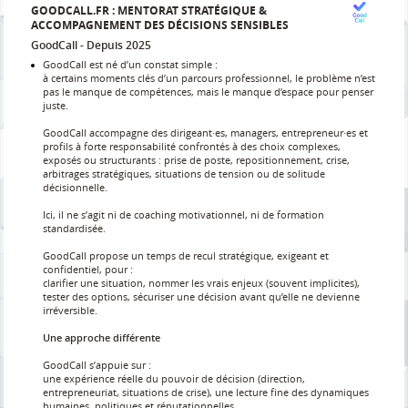
GOODCALL.FR : MENTORAT STRATÉGIQUE &
ACCOMPAGNEMENT DES DÉCISIONS SENSIBLES
GoodCall
Depuis 2025
GoodCall est né d’un constat simple :
à certains moments clés d’un parcours professionnel, le problème n’est
pas le manque de compétences, mais le manque d’espace pour penser
juste.
GoodCall accompagne des dirigeant·es, managers, entrepreneur·es et
profils à forte responsabilité confrontés à des choix complexes,
exposés ou structurants : prise de poste, repositionnement, crise,
arbitrages stratégiques, situations de tension ou de solitude
décisionnelle.
Ici, il ne s’agit ni de coaching motivationnel, ni de formation
standardisée.
GoodCall propose un temps de recul stratégique, exigeant et
confidentiel, pour :
clarifier une situation, nommer les vrais enjeux (souvent implicites),
tester des options, sécuriser une décision avant qu’elle ne devienne
irréversible.
Une approche différente
GoodCall s’appuie sur :
une expérience réelle du pouvoir de décision (direction,
entrepreneuriat, situations de crise), une lecture fine des dynamiques
humaines, politiques et réputationnelles,