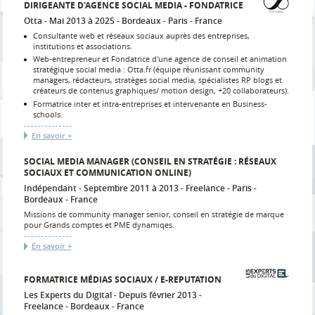
DIRIGEANTE D'AGENCE SOCIAL MEDIA - FONDATRICE
Otta
Mai 2013 à 2025
Bordeaux - Paris
France
Consultante web et réseaux sociaux auprès des entreprises,
institutions et associations.
Web-entrepreneur et Fondatrice d'une agence de conseil et animation
stratégique social media : Otta.fr (équipe réunissant community
managers, rédacteurs, stratèges social media, spécialistes RP blogs et
créateurs de contenus graphiques/ motion design, +20 collaborateurs).
Formatrice inter et intra-entreprises et intervenante en Business-
schools.
En savoir +
SOCIAL MEDIA MANAGER (CONSEIL EN STRATÉGIE : RÉSEAUX
SOCIAUX ET COMMUNICATION ONLINE)
Indépendant
Septembre 2011 à 2013
Freelance
Paris -
Bordeaux
France
Missions de community manager senior, conseil en stratégie de marque
pour Grands comptes et PME dynamiqes.
En savoir +
FORMATRICE MÉDIAS SOCIAUX / E-REPUTATION
Les Experts du Digital
Depuis février 2013
Freelance
Bordeaux
France