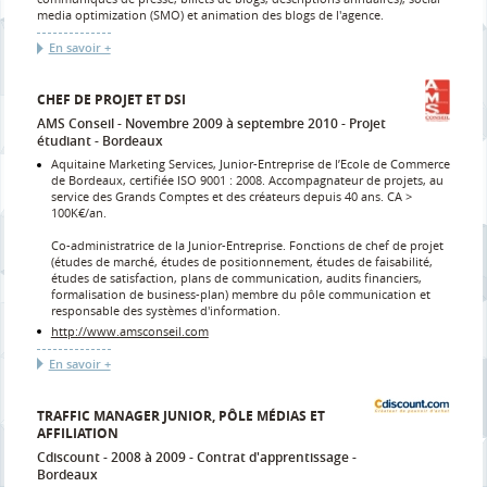
media optimization (SMO) et animation des blogs de l'agence.
En savoir +
CHEF DE PROJET ET DSI
AMS Conseil
Novembre 2009 à septembre 2010
Projet
étudiant
Bordeaux
Aquitaine Marketing Services, Junior-Entreprise de l’Ecole de Commerce
de Bordeaux, certifiée ISO 9001 : 2008. Accompagnateur de projets, au
service des Grands Comptes et des créateurs depuis 40 ans. CA >
100K€/an.
Co-administratrice de la Junior-Entreprise. Fonctions de chef de projet
(études de marché, études de positionnement, études de faisabilité,
études de satisfaction, plans de communication, audits financiers,
formalisation de business-plan) membre du pôle communication et
responsable des systèmes d'information.
http://www.amsconseil.com
En savoir +
TRAFFIC MANAGER JUNIOR, PÔLE MÉDIAS ET
AFFILIATION
Cdiscount
2008 à 2009
Contrat d'apprentissage
Bordeaux